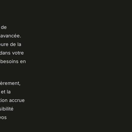
 de
 avancée.
eure de la
 dans votre
s besoins en
ièrement,
et la
tion accrue
bilité
vos