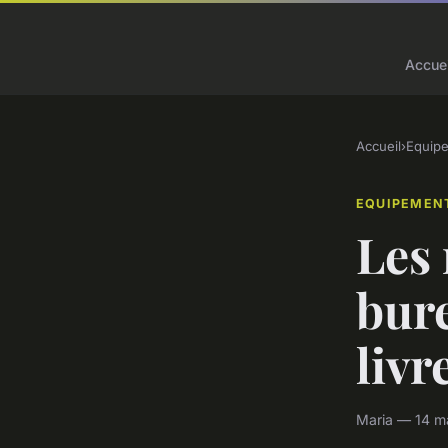
Accuei
Accueil
›
Equip
EQUIPEMEN
Les 
bur
livr
Maria — 14 m