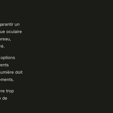
arantir un
gue oculaire
ureau,
ré.
 options
rents
lumière doit
ements.
re trop
e de