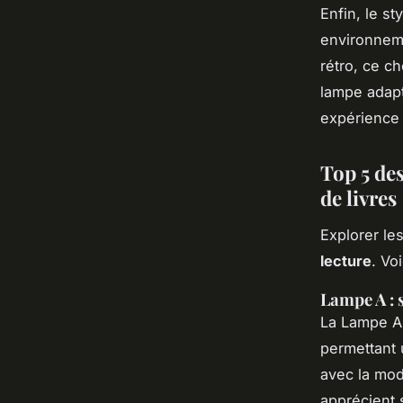
Enfin, le s
environneme
rétro, ce c
lampe adapt
expérience
Top 5 de
de livres
Explorer le
lecture
. Vo
Lampe A : 
La Lampe A
permettant
avec la mode
apprécient 