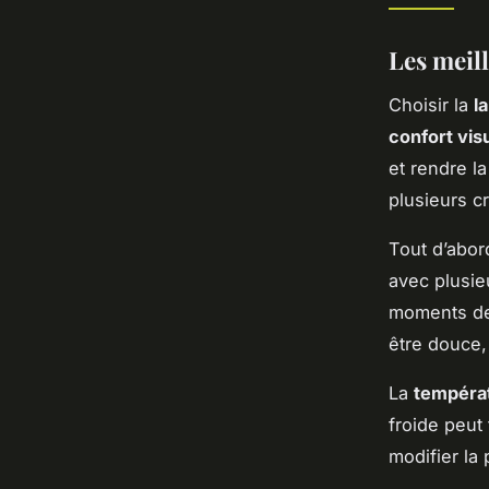
Les meil
Choisir la
l
confort vis
et rendre l
plusieurs c
Tout d’abord
avec plusie
moments de 
être douce,
La
températ
froide peut
modifier la