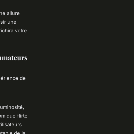
ne allure
isir une
ichira votre
 amateurs
périence de
uminosité,
mique flirte
ilisateurs
table de la