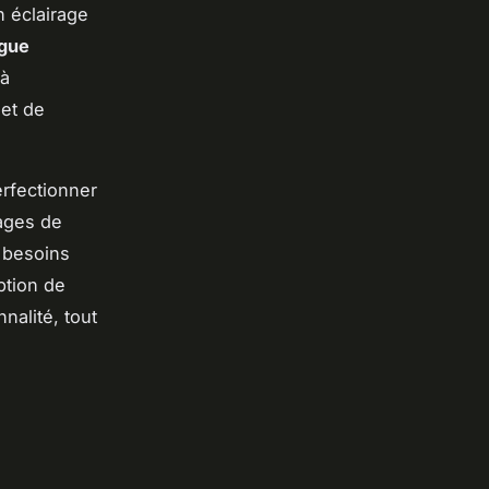
n éclairage
igue
 à
et de
rfectionner
lages de
x besoins
ption de
nalité, tout