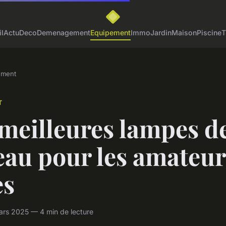
l
Actu
Deco
Demenagement
Equipement
Immo
Jardin
Maison
Piscine
T
ement
T
meilleures lampes d
eau pour les amateur
es
ars 2025 — 4 min de lecture