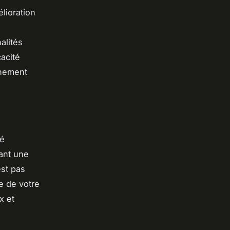
lioration
alités
cacité
nnement
té
tant une
est pas
e de votre
x et