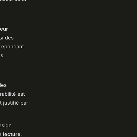
leur
si des
, répondant
es
des
abilité est
 justifié par
esign
de
lecture
.