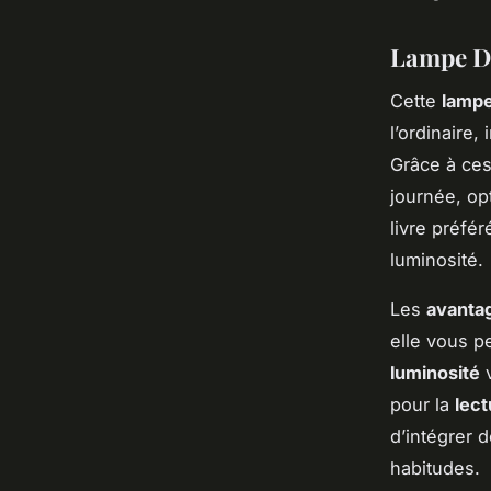
Lampe D 
Cette
lampe
l’ordinaire,
Grâce à ces 
journée, opt
livre préfé
luminosité.
Les
avanta
elle vous p
luminosité
v
pour la
lect
d’intégrer 
habitudes.