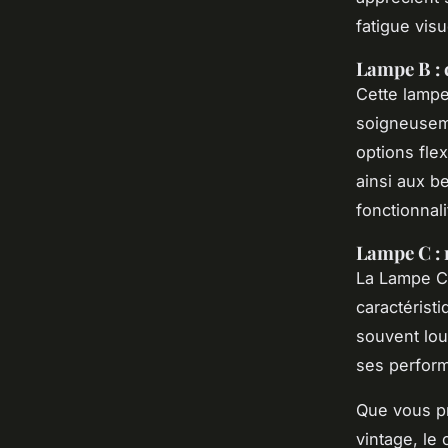
fatigue visu
Lampe B : 
Cette lampe
soigneuseme
options flex
ainsi aux b
fonctionnal
Lampe C : 
La Lampe C 
caractérist
souvent loué
ses perfor
Que vous pr
vintage, le