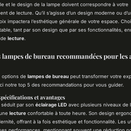
tyle et le design de la lampe doivent correspondre à votre
nt de lecture. Qu’il s’agisse d’un design moderne ou d’u
hoix impactera l’esthétique générale de votre espace. Cho
able, tant par son design que par ses fonctionnalités, enr
 de
lecture
.
s lampes de bureau recommandées pour les
s options de
lampes de bureau
peut transformer votre ex
ici notre top 5 des recommandations pour vous guider.
spécifications et avantages
 séduit par son
éclairage LED
avec plusieurs niveaux de l
 une
lecture
confortable à toute heure. Son design ergono
rnité, offrant à la fois esthétique et fonctionnalité. Les ut
ses performances, mentionnant souvent une réduction no