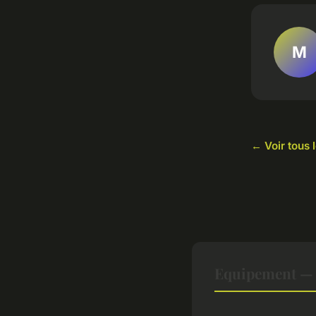
M
← Voir tous 
Equipement — 