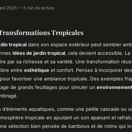
rs 2025 — 5 min de lecture
 Transformations Tropicales
rdin tropical
dans son espace extérieur peut sembler ambi
onnes
idées de jardin tropical
, cela devient accessible. La
tire par sa richesse et sa variété. Une transformation réu
libre entre
esthétique
et confort. Pensez à incorporer des
 pour favoriser une ambiance tropicale. Des exemples fr
usage de grands feuillages pour simuler un
environnement 
ombragé.
on d’éléments aquatiques, comme une petite cascade ou u
atmosphère tropicale en ajoutant un son apaisant et rafraîc
ne sélection bien pensée de bambous et de rotins qui in