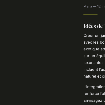
Maria — 12 ma
Idées de
Créer un
ja
avec les b
exotique at
sur un équi
luxuriantes
incluent l’
naturel et 
L’intégrati
renforce l’
Envisagez u