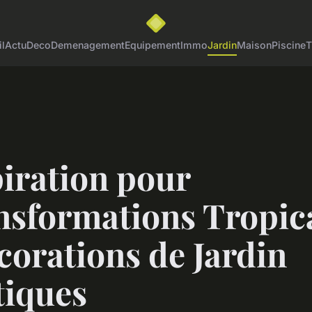
l
Actu
Deco
Demenagement
Equipement
Immo
Jardin
Maison
Piscine
T
iration pour
nsformations Tropic
corations de Jardin
tiques