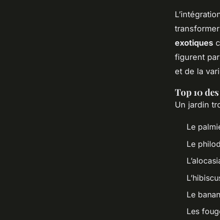
L’intégrati
transformer
exotiques
c
figurent pa
et de la var
Top 10 des
Un jardin t
Le palmie
Le philo
L’alocasi
L’hibiscu
Le banan
Les foug