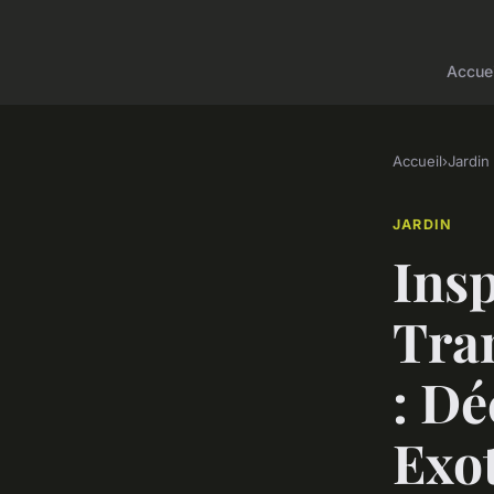
Accuei
Accueil
›
Jardin
JARDIN
Insp
Tra
: Dé
Exo