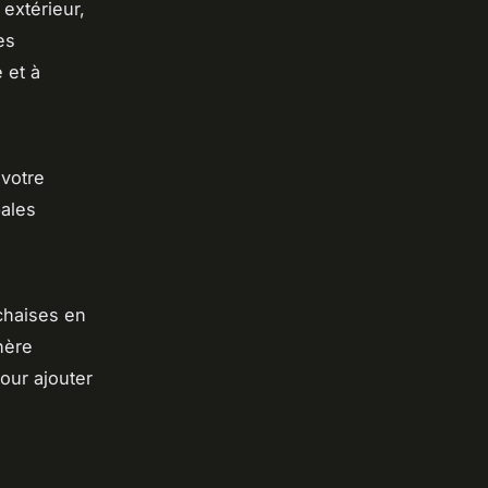
extérieur,
es
 et à
 votre
bales
chaises en
hère
our ajouter