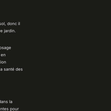
ol, donc il
e jardin.
rosage
 en
tion
la santé des
dans la
antes pour