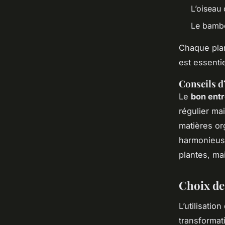
L’oiseau
Le bamb
Chaque plan
est essenti
Conseils d
Le
bon entr
régulier ma
matières or
harmonieuse
plantes, ma
Choix de
L’utilisatio
transformat