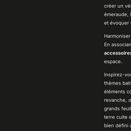
créer un vé
émeraude, l
et évoquer 
Harmoniser 
En associan
accessoires
espace.
Inspirez-vo
thèmes baln
éléments co
revanche, o
grands feui
terre cuite 
bien défini