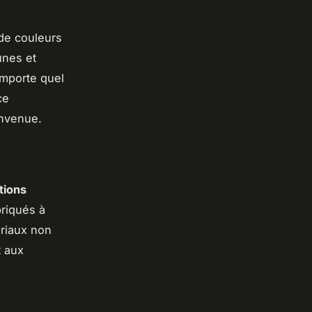
 de couleurs
unes et
importe quel
ce
envenue.
tions
riqués à
ériaux non
t aux