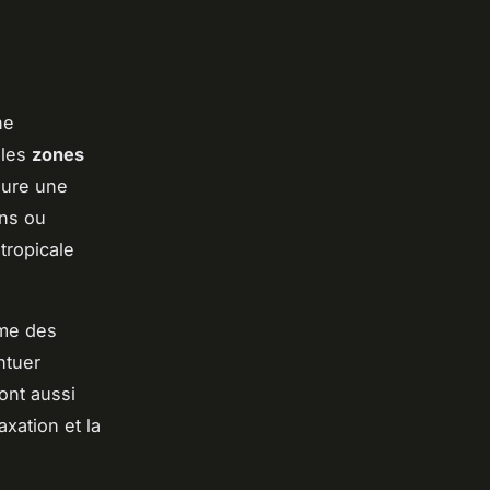
ne
 les
zones
eure une
ins ou
tropicale
mme des
ntuer
ront aussi
xation et la