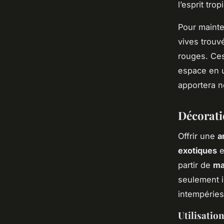
l’esprit tro
Pour maint
vives trouv
rouges. Ces
espace en u
apportera n
Décorati
Offrir une
a
exotiques
e
partir de
ma
seulement i
intempéries
Utilisatio