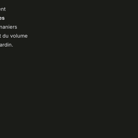
ent
es
naniers
nt du volume
ardin.