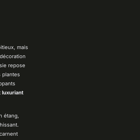
tieux, mais
 décoration
ssie repose
 plantes
appants
luxuriant
n étang,
hissant.
carnent