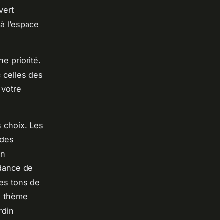
vert
à l’espace
ne priorité.
c celles des
 votre
 choix. Les
 des
en
ndance de
ses tons de
un thème
rdin