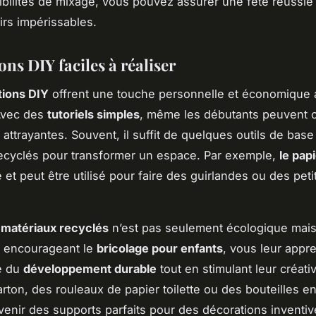
ibilités de mixage, vous pouvez assurer une fête réussie 
rs impérissables.
ns DIY faciles à réaliser
tions DIY
offrent une touche personnelle et économique 
 Avec des
tutoriels simples
, même les débutants peuvent 
attrayantes. Souvent, il suffit de quelques outils de base
ecyclés pour transformer un espace. Par exemple,
le pap
e et peut être utilisé pour faire des guirlandes ou des peti
s
matériaux recyclés
n’est pas seulement écologique mai
n encourageant le
bricolage pour enfants
, vous leur appr
e du
développement durable
tout en stimulant leur créati
arton, des rouleaux de papier toilette ou des bouteilles en
enir des supports parfaits pour des décorations inventiv