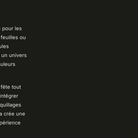
 pour les
feuilles ou
ules
 un univers
ouleurs
fête tout
intégrer
quillages
la crée une
xpérience