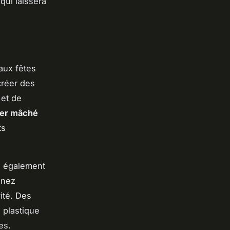
qui laissera
aux fêtes
créer des
 et de
ier mâché
ts
s également
enez
vité. Des
 plastique
es.