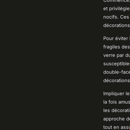
Commencez 
et privilégi
nocifs. Ces
décorations
Pour éviter 
fragiles de
verre par d
susceptible
double-face 
décoration
Impliquer l
la fois amu
les décorat
approche dé
tout en ass