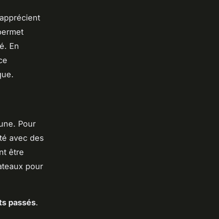
 apprécient
 permet
té. En
ce
que.
une. Pour
ité avec des
nt être
ateaux pour
s passés
.