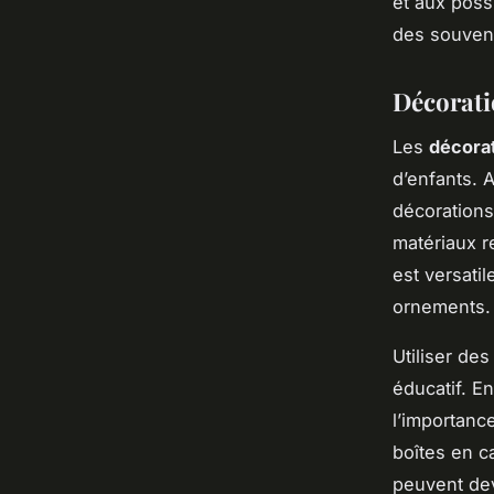
et aux poss
des souveni
Décoratio
Les
décora
d’enfants.
décorations 
matériaux r
est versatil
ornements.
Utiliser de
éducatif. E
l’importanc
boîtes en c
peuvent dev