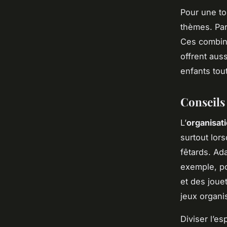
Pour une to
thèmes. Pa
Ces combina
offrent auss
enfants tou
Conseils 
L’
organisat
surtout lor
fêtards. Ada
exemple, po
et des joue
jeux organi
Diviser l’es