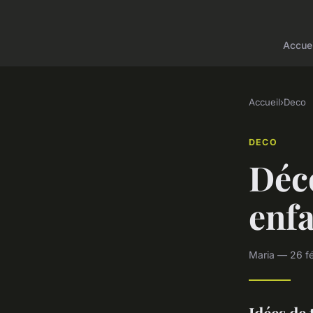
Accuei
Accueil
›
Deco
DECO
Déco
enfa
Maria — 26 fé
Idées de 