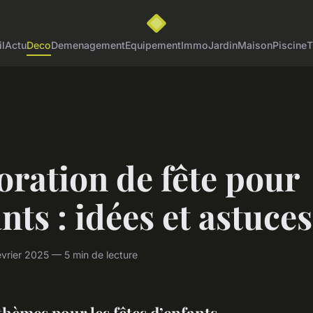
l
Actu
Deco
Demenagement
Equipement
Immo
Jardin
Maison
Piscine
T
ration de fête pour
nts : idées et astuces
vrier 2025 — 5 min de lecture
thèmes pour les fêtes d’enfants