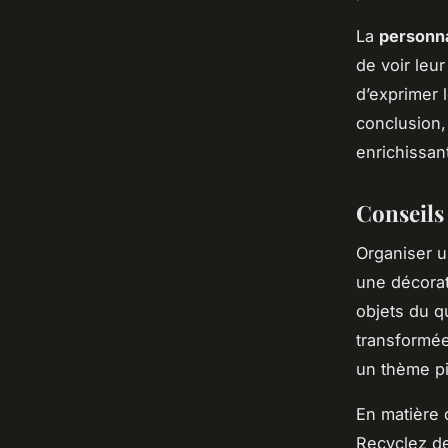
La
personna
de voir leur
d’exprimer l
conclusion,
enrichissan
Conseils 
Organiser 
une décorat
objets du q
transformé
un thème pi
En matière 
Recyclez de