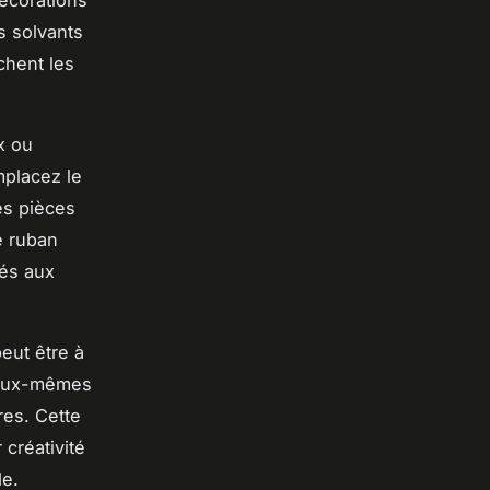
écorations
s solvants
chent les
x ou
mplacez le
es pièces
e ruban
iés aux
eut être à
t eux-mêmes
res. Cette
créativité
de.