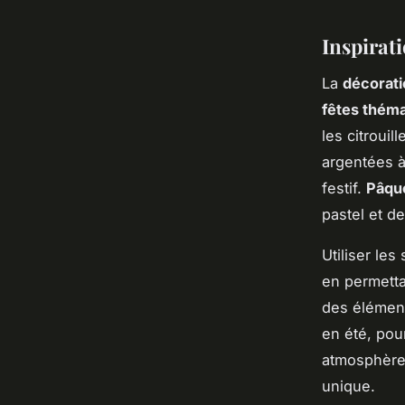
Inspirati
La
décorati
fêtes thém
les citroui
argentées à
festif.
Pâqu
pastel et de
Utiliser le
en permetta
des élément
en été, pou
atmosphère 
unique.