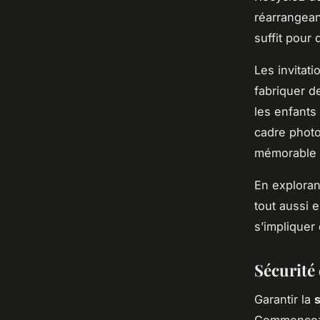
réarrangean
suffit pour
Les invitat
fabriquer d
les enfants
cadre photo
mémorable p
En explora
tout aussi 
s’impliquer
Sécurité 
Garantir la