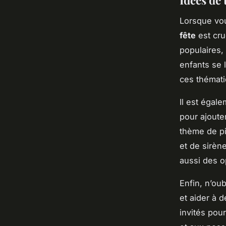
Lorsque vo
fête
est cru
populaires,
enfants se 
ces thémati
Il est égal
pour ajoute
thème de pi
et de sirèn
aussi des op
Enfin, n’ou
et aider à 
invités pou