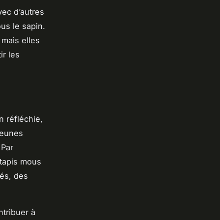
ec d’autres
us le sapin.
mais elles
ir les
n réfléchie,
 jeunes
 Par
 tapis mous
gés, des
ntribuer à