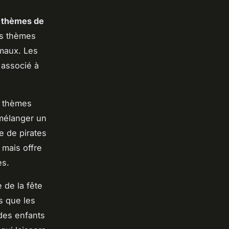
s
thèmes de
les thèmes
maux. Les
 associé à
e thèmes
 mélanger un
e de pirates
 mais offre
es.
 de la fête
s que les
 des enfants