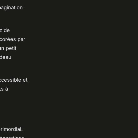
agination
ez de
écorées par
n petit
adeau
ccessible et
ts à
rimordial.