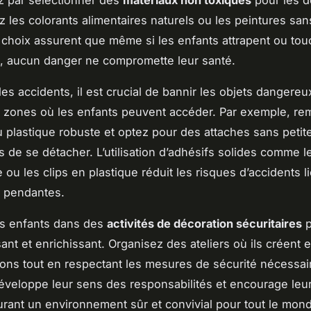
par sélectionner des
matériaux non toxiques
pour les d
ez les colorants alimentaires naturels ou les peintures san
 choix assurent que même si les enfants attrapent ou tou
, aucun danger ne compromette leur santé.
les accidents, il est crucial de bannir les objets dangereu
s zones où les enfants peuvent accéder. Par exemple, re
u plastique robuste et optez pour des attaches sans petit
s de se détacher. L’utilisation d’adhésifs solides comme l
ou les clips en plastique réduit les risques d’accidents l
s pendantes.
es enfants dans des
activités de décoration sécuritaires
p
sant et enrichissant. Organisez des ateliers où ils créen
ions tout en respectant les mesures de sécurité nécessai
veloppe leur sens des responsabilités et encourage leur 
urant un environnement sûr et convivial pour tout le mon