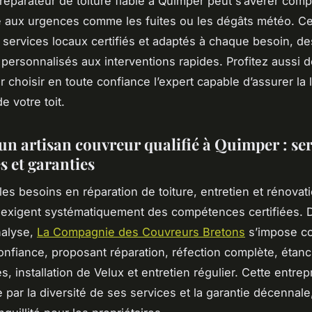
réparateur de toiture fiable à Quimper peut s’avérer comp
e aux urgences comme les fuites ou les dégâts météo. Cet
 services locaux certifiés et adaptés à chaque besoin, de
 personnalisés aux interventions rapides. Profitez aussi 
r choisir en toute confiance l’expert capable d’assurer la 
de votre toit.
un artisan couvreur qualifié à Quimper : ser
s et garanties
les besoins en réparation de toiture, entretien et rénovat
 exigent systématiquement des compétences certifiées. 
nalyse,
La Compagnie des Couvreurs Bretons
s’impose c
onfiance, proposant réparation, réfection complète, étanc
s, installation de Velux et entretien régulier. Cette entrep
 par la diversité de ses services et la garantie décennale,