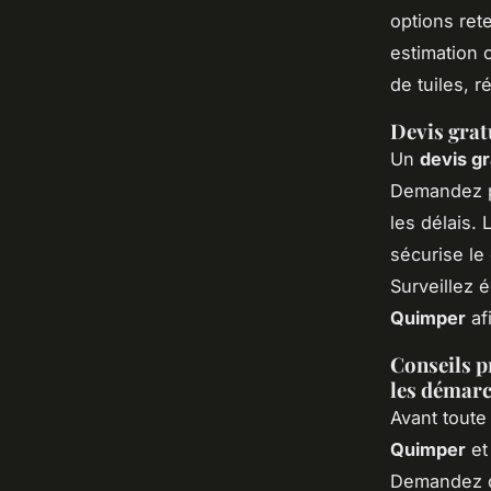
options ret
estimation 
de tuiles, 
Devis grat
Un
devis gr
Demandez pl
les délais.
sécurise le 
Surveillez é
Quimper
af
Conseils pr
les démarc
Avant tout
Quimper
et
Demandez de