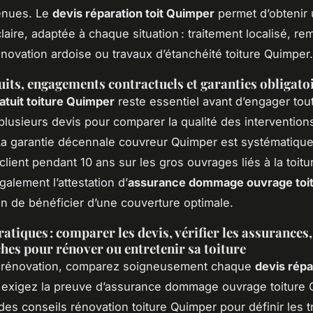
enues. Le
devis réparation toit Quimper
permet d’obtenir
claire, adaptée à chaque situation : traitement localisé, r
rénovation ardoise ou travaux d’étanchéité toiture Quimper.
uits, engagements contractuels et garanties obligato
atuit toiture Quimper
reste essentiel avant d’engager tout
usieurs devis pour comparer la qualité des interventions 
 La garantie décennale couvreur Quimper est systématique 
client pendant 10 ans sur les gros ouvrages liés à la toitu
galement l’attestation d’
assurance dommage ouvrage toi
in de bénéficier d’une couverture optimale.
atiques : comparer les devis, vérifier les assurances,
hes pour rénover ou entretenir sa toiture
e rénovation, comparez soigneusement chaque
devis répa
 exigez la preuve d’assurance dommage ouvrage toiture 
s conseils rénovation toiture Quimper pour définir les t