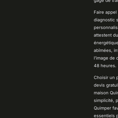
gage de tran
Faire appel
diagnostic 
personnalis
attestent d
énergétique 
abîmées, inf
l’image de 
48 heures.
Choisir un 
devis gratui
maison Quim
simplicité, 
Quimper fav
essentiels p