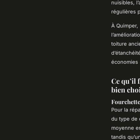
nuisibles, l
régulières p
À Quimper,
l’améliorati
toiture anci
d’étanchéité
économies 
Ce qu’il 
bien cho
Fourchette
Pour la rép
du type de d
moyenne ent
tandis qu’u