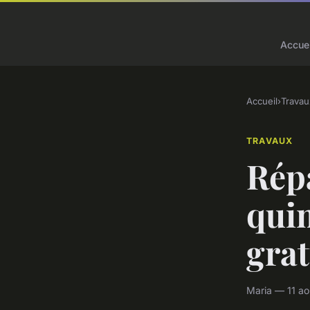
Accuei
Accueil
›
Travau
TRAVAUX
Répa
quim
grat
Maria — 11 ao