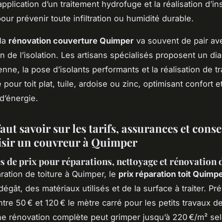
’application d’un traitement hydrofuge et la réalisation d’i
our prévenir toute infiltration ou humidité durable.
 la
rénovation couverture Quimper
va souvent de pair av
on de l’isolation. Les artisans spécialisés proposent un di
enne, la pose d’isolants performants et la réalisation de t
 pour toit plat, tuile, ardoise ou zinc, optimisant confort e
d’énergie.
faut savoir sur les tarifs, assurances et cons
isir un couvreur à Quimper
s de prix pour réparations, nettoyage et rénovation d
aration de toiture à Quimper, le
prix réparation toit Quimp
égât, des matériaux utilisés et de la surface à traiter. Pr
re 50 € et 120 € le mètre carré pour les petits travaux de
ne rénovation complète peut grimper jusqu’à 220 €/m² sel