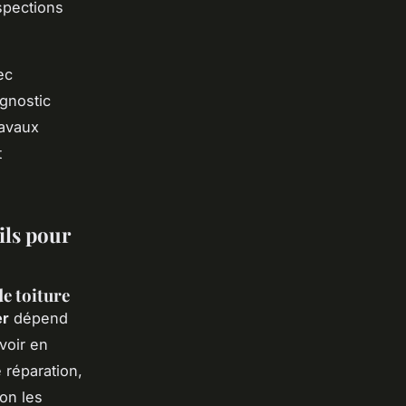
nspections
ec
agnostic
ravaux
t
eils pour
e toiture
er
dépend
évoir en
 réparation,
on les