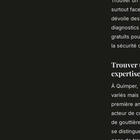
Trouver un 
surtout fac
dévoile des
diagnostics
gratuits pou
la sécurité 
Trouver 
expertise
À Quimper, 
variés mais
première a
acteur de c
de gouttière
se distingue