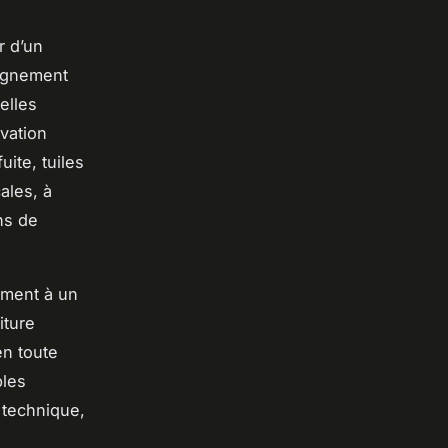
r d’un
pagnement
elles
vation
uite, tuiles
cales, à
ns de
ement à un
iture
en toute
bles
 technique,