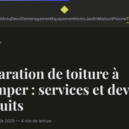
l
Actu
Deco
Demenagement
Equipement
Immo
Jardin
Maison
Piscine
T
x
ration de toiture à
per : services et dev
uits
ût 2025 — 4 min de lecture