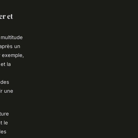
er et
multitude
après un
r exemple,
et la
 des
ir une
ture
t le
les