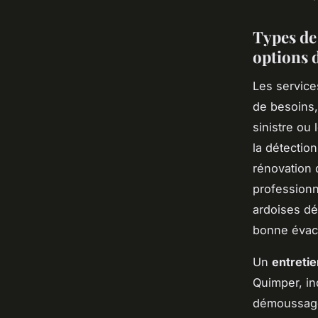
Types de
options d
Les servic
de besoins,
sinistre ou
la détection
rénovation d
professionn
ardoises d
bonne évac
Un
entretie
Quimper, ind
démoussage 