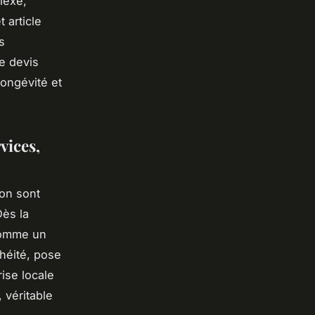
lexe,
 article
s
de devis
longévité et
vices,
ion sont
Dès la
omme un
héité, pose
rise locale
 véritable