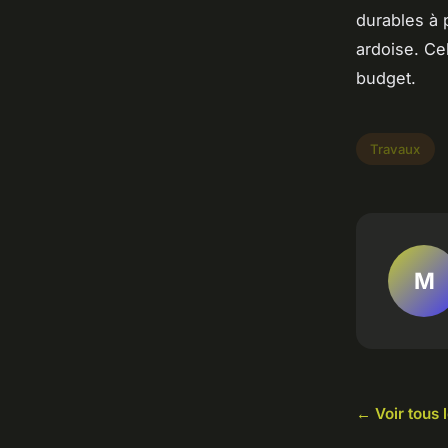
durables à p
ardoise. Cel
budget.
Travaux
M
← Voir tous 