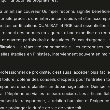
quillité pour les propriétaires.
 à un artisan couvreur Quimper reconnu signifie bénéficie
sur site précis, d’une intervention rapide, et d’un accom
é. Les certifications QUALIBAT et RGE sont essentielles : 
u respect des normes en vigueur, d’une expertise en réno
et ouvrent parfois droit à des aides. En cas d’urgence – f
iltration – la réactivité est primordiale. Les entreprises lo
celles établies en Finistère, interviennent souvent en moi
professionnel de proximité, c’est aussi accéder plus facil
t toiture, obtenir des conseils d’experts pour l’entretien to
per, ou encore planifier un dépannage toiture Quimper 
par téléphone ou via les réseaux sociaux. Les artisans fia
orisent la transparence, la relation humaine et l’exigence
our prolonger la durée de vie de votre toit.